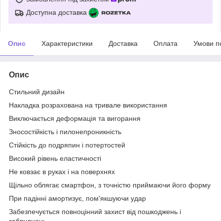
Доступна доставка
Опис
Характеристики
Доставка
Оплата
Умови п
Опис
Стильний дизайн
Накладка розрахована на тривале використання
Виключається деформацiя та вигорання
Зносостійкість і пилонепроникність
Стійкість до подряпин і потертостей
Високий рівень еластичності
Не ковзає в руках і на поверхнях
Щільно облягає смартфон, з точністю приймаючи його форму
При падінні амортизує, пом'якшуючи удар
Забезпечується повноцінний захист від пошкоджень і
забруднень