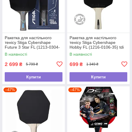
Ракетка для настільного
Ракетка для настільного
тенісу Stiga Cybershape
тенісу Stiga Cybershape
Future 3 Star FL (1213-0304-
Hobby FL (1216-0106-35) tdi
35) tdi
В наявності
В наявності
2 699
699
₴
₴
5 799 ₴
1 349 ₴
Купити
Купити
–47%
–47%