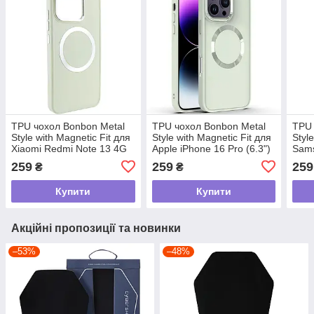
TPU чохол Bonbon Metal
TPU чохол Bonbon Metal
TPU 
Style with Magnetic Fit для
Style with Magnetic Fit для
Styl
Xiaomi Redmi Note 13 4G
Apple iPhone 16 Pro (6.3")
Sams
Білий / White yk07 tdi
Білий / White yk07 tdi
4G/5
259
259
259
₴
₴
/ Pl
Купити
Купити
Акційні пропозиції та новинки
–53%
–48%