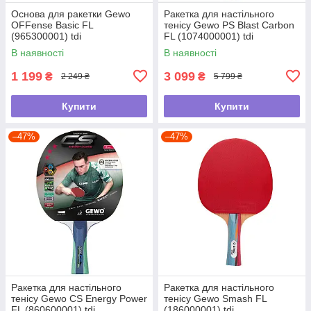
Основа для ракетки Gewo
Ракетка для настільного
OFFense Basic FL
тенісу Gewo PS Blast Carbon
(965300001) tdi
FL (1074000001) tdi
В наявності
В наявності
1 199
3 099
₴
₴
2 249 ₴
5 799 ₴
Купити
Купити
–47%
–47%
Ракетка для настільного
Ракетка для настільного
тенісу Gewo CS Energy Power
тенісу Gewo Smash FL
FL (860600001) tdi
(186000001) tdi