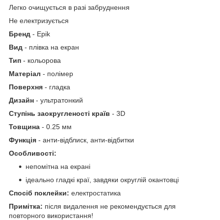
Легко очищується в разі забруднення
Не електризується
Бренд
- Epik
Вид
- плівка на екран
Тип
- кольорова
Матеріал
- полімер
Поверхня
- гладка
Дизайн
- ультратонкий
Ступінь заокругленості країв
- 3D
Товщина
- 0.25 мм
Функція
- анти-відблиск, анти-відбитки
Особливості:
непомітна на екрані
ідеально гладкі краї, завдяки округлій окантовці
Спосіб поклейки:
електростатика
Примітка:
після видалення не рекомендується для
повторного використання!