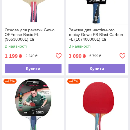
Основа для ракетки Gewo
Ракетка для настільного
OFFense Basic FL
тенісу Gewo PS Blast Carbon
(965300001) tdi
FL (1074000001) tdi
В наявності
В наявності
1 199
3 099
₴
₴
2 249 ₴
5 799 ₴
Купити
Купити
–47%
–47%