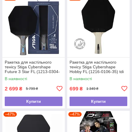
Ракетка для настільного
Ракетка для настільного
тенісу Stiga Cybershape
тенісу Stiga Cybershape
Future 3 Star FL (1213-0304-
Hobby FL (1216-0106-35) tdi
35) tdi
В наявності
В наявності
2 699
699
₴
₴
5 799 ₴
1 349 ₴
Купити
Купити
–47%
–47%