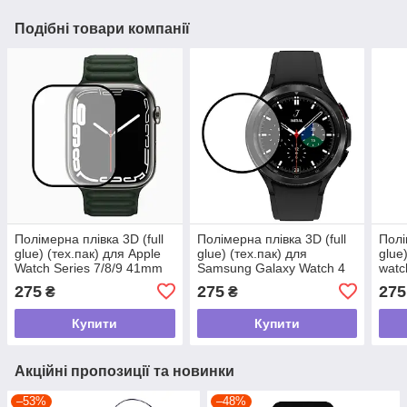
Подібні товари компанії
Полімерна плівка 3D (full
Полімерна плівка 3D (full
Полі
glue) (тех.пак) для Apple
glue) (тех.пак) для
glue
Watch Series 7/8/9 41mm
Samsung Galaxy Watch 4
watc
Чорний yk07 tdi
46mm Чорний yk07 tdi
tdi
275
275
275
₴
₴
Купити
Купити
Акційні пропозиції та новинки
–53%
–48%