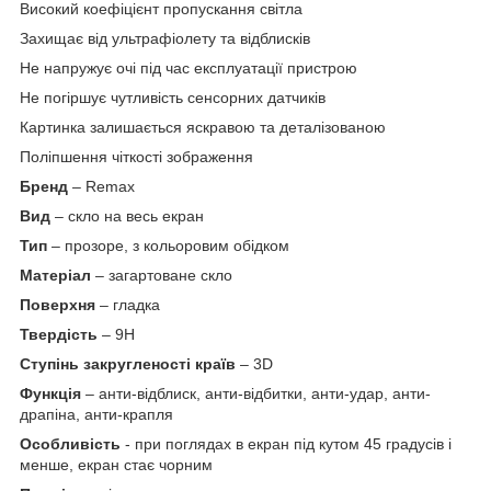
Високий коефіцієнт пропускання світла
Захищає від ультрафіолету та відблисків
Не напружує очі під час експлуатації пристрою
Не погіршує чутливість сенсорних датчиків
Картинка залишається яскравою та деталізованою
Поліпшення чіткості зображення
Бренд
– Remax
Вид
– скло на весь екран
Тип
– прозоре, з кольоровим обідком
Матеріал
– загартоване скло
Поверхня
– гладка
Твердість
– 9H
Ступінь закругленості країв
– 3D
Функція
– анти-відблиск, анти-відбитки, анти-удар, анти-
драпіна, анти-крапля
Особливість
- при поглядах в екран під кутом 45 градусів і
менше, екран стає чорним