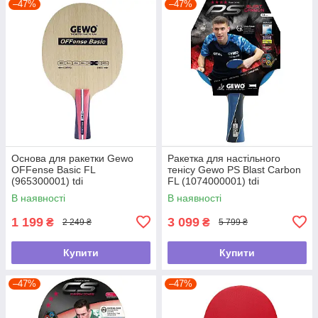
–47%
–47%
Основа для ракетки Gewo
Ракетка для настільного
OFFense Basic FL
тенісу Gewo PS Blast Carbon
(965300001) tdi
FL (1074000001) tdi
В наявності
В наявності
1 199
3 099
₴
₴
2 249 ₴
5 799 ₴
Купити
Купити
–47%
–47%