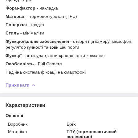
Форм-фактор
- накладка
Матеріал
- термополiуретан (TPU)
Поверхня
- гладка
Стиль
- мінімалізм
Функціональне забезпечення
- отвори під камеру, мікрофон,
регулятор гучності та зовнішні порти
Функції
- анти-удар, анти-крапля, анти-ковзання
Особливість
- Full Camera
Надійна система фіксації на смартфоні
Приховати
Характеристики
Основні
Виробник
Epik
Матеріал
ТПУ (термопластичний
поліуретан)