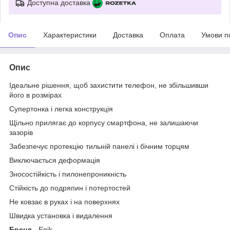
Доступна доставка
Опис
Характеристики
Доставка
Оплата
Умови п
Опис
Ідеальне рішення, щоб захистити телефон, не збільшивши
його в розмірах
Супертонка і легка конструкція
Щільно прилягає до корпусу смартфона, не залишаючи
зазорів
Забезпечує протекцію тильній панелі і бічним торцям
Виключається деформація
Зносостійкість і пилонепроникність
Стійкість до подряпин і потертостей
Не ковзає в руках і на поверхнях
Швидка установка і видалення
Бренд
- Epik