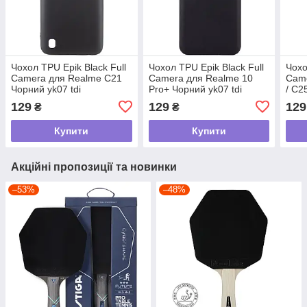
Чохол TPU Epik Black Full
Чохол TPU Epik Black Full
Чохо
Camera для Realme C21
Camera для Realme 10
Cam
Чорний yk07 tdi
Pro+ Чорний yk07 tdi
/ C2
129
129
129
₴
₴
Купити
Купити
Акційні пропозиції та новинки
–53%
–48%