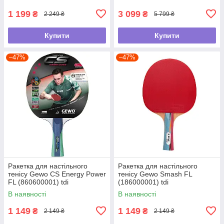
1 199
3 099
₴
₴
2 249 ₴
5 799 ₴
Купити
Купити
–47%
–47%
Ракетка для настільного
Ракетка для настільного
тенісу Gewo CS Energy Power
тенісу Gewo Smash FL
FL (860600001) tdi
(186000001) tdi
В наявності
В наявності
1 149
1 149
₴
₴
2 149 ₴
2 149 ₴