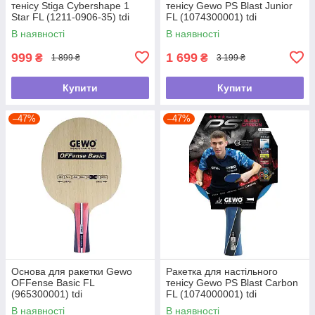
тенісу Stiga Cybershape 1
тенісу Gewo PS Blast Junior
Star FL (1211-0906-35) tdi
FL (1074300001) tdi
В наявності
В наявності
999
1 699
₴
₴
1 899 ₴
3 199 ₴
Купити
Купити
–47%
–47%
Основа для ракетки Gewo
Ракетка для настільного
OFFense Basic FL
тенісу Gewo PS Blast Carbon
(965300001) tdi
FL (1074000001) tdi
В наявності
В наявності