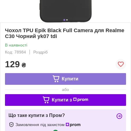
Чохол TPU Epik Black Full Camera для Realme
C30 Чорний yk07 tdi
В наявності
Код: 78984
Роздріб
129
₴
Купити
або
Купити з
Що таке купити з Пром?
Замовлення під захистом