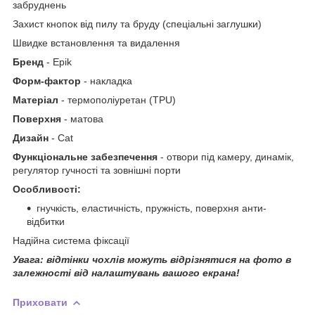
забруднень
Захист кнопок від пилу та бруду (спеціальні заглушки)
Швидке встановлення та видалення
Бренд
- Epik
Форм-фактор
- накладка
Матеріал
- термополіуретан (TPU)
Поверхня
- матова
Дизайн
- Cat
Функціональне забезпечення
- отвори під камеру, динамік,
регулятор гучності та зовнішні порти
Особливості:
гнучкість, еластичність, пружність, поверхня анти-
відбитки
Надійна система фіксації
Увага: відтінки чохлів можуть відрізнятися на фото в
залежності від налаштувань вашого екрана!
Приховати