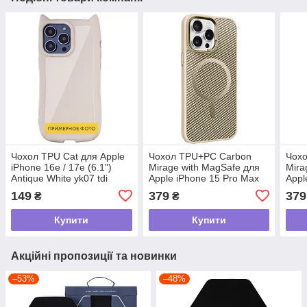
Чохол TPU Cat для Apple
Чохол TPU+PC Carbon
Чох
iPhone 16e / 17e (6.1")
Mirage with MagSafe для
Mira
Antique White yk07 tdi
Apple iPhone 15 Pro Max
Appl
(6.7") Antique White yk07
Anti
149
379
379
₴
₴
tdi
Купити
Купити
Акційні пропозиції та новинки
–53%
–48%