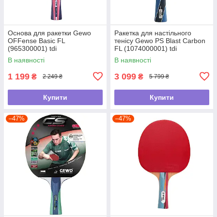
Основа для ракетки Gewo
Ракетка для настільного
OFFense Basic FL
тенісу Gewo PS Blast Carbon
(965300001) tdi
FL (1074000001) tdi
В наявності
В наявності
1 199
3 099
₴
₴
2 249 ₴
5 799 ₴
Купити
Купити
–47%
–47%