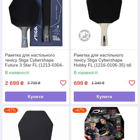
Ракетка для настільного
Ракетка для настільного
тенісу Stiga Cybershape
тенісу Stiga Cybershape
Future 3 Star FL (1213-0304-
Hobby FL (1216-0106-35) tdi
35) tdi
В наявності
В наявності
2 699
699
₴
₴
5 799 ₴
1 349 ₴
Купити
Купити
–47%
–47%