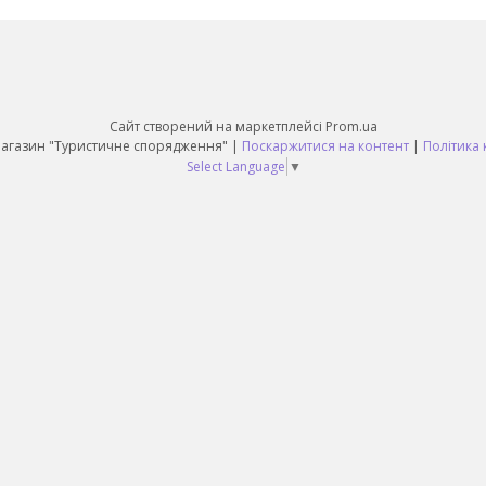
Сайт створений на маркетплейсі
Prom.ua
Daruy Інтернет Магазин "Туристичне спорядження" |
Поскаржитися на контент
|
Політика 
Select Language
▼