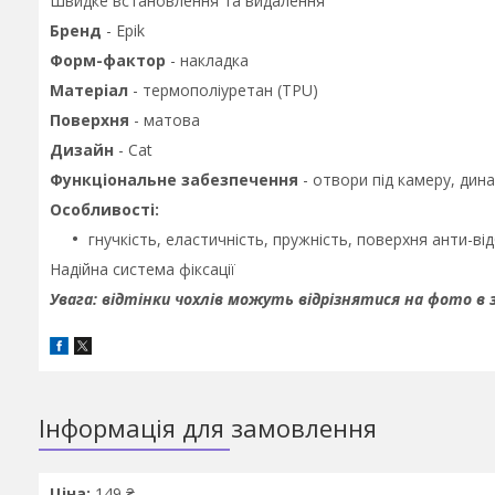
Швидке встановлення та видалення
Бренд
- Epik
Форм-фактор
- накладка
Матеріал
- термополіуретан (TPU)
Поверхня
- матова
Дизайн
- Cat
Функціональне забезпечення
- отвори під камеру, дина
Особливості:
гнучкість, еластичність, пружність, поверхня анти-ві
Надійна система фіксації
Увага: відтінки чохлів можуть відрізнятися на фото в
Інформація для замовлення
Ціна:
149 ₴