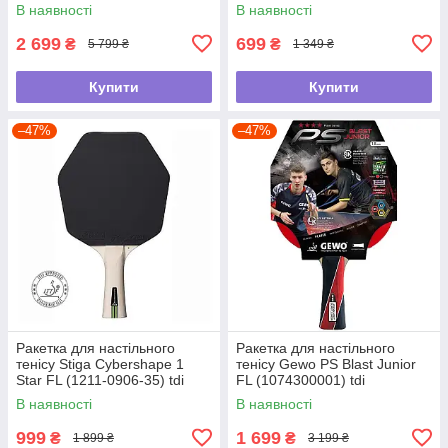
35) tdi
В наявності
В наявності
2 699
699
₴
₴
5 799 ₴
1 349 ₴
Купити
Купити
–47%
–47%
Ракетка для настільного
Ракетка для настільного
тенісу Stiga Cybershape 1
тенісу Gewo PS Blast Junior
Star FL (1211-0906-35) tdi
FL (1074300001) tdi
В наявності
В наявності
999
1 699
₴
₴
1 899 ₴
3 199 ₴