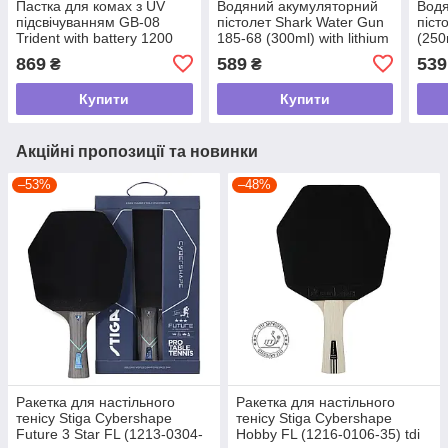
Пастка для комах з UV
Водяний акумуляторний
Водя
підсвічуванням GB-08
пістолет Shark Water Gun
піст
Trident with battery 1200
185-68 (300ml) with lithium
(250m
mAh Blue yk07 tdi
battery Grey yk07 tdi
Pink
869
589
539
₴
₴
Купити
Купити
Акційні пропозиції та новинки
–53%
–48%
Ракетка для настільного
Ракетка для настільного
тенісу Stiga Cybershape
тенісу Stiga Cybershape
Future 3 Star FL (1213-0304-
Hobby FL (1216-0106-35) tdi