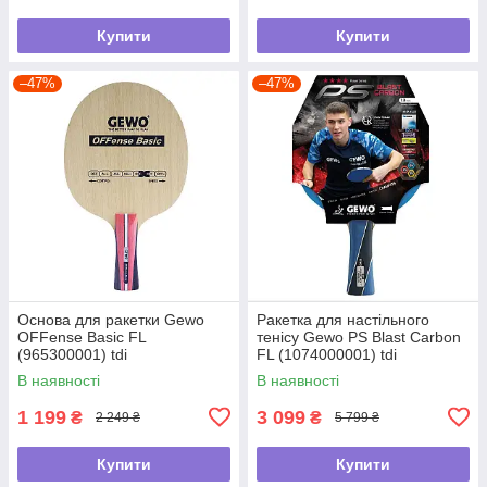
Купити
Купити
–47%
–47%
Основа для ракетки Gewo
Ракетка для настільного
OFFense Basic FL
тенісу Gewo PS Blast Carbon
(965300001) tdi
FL (1074000001) tdi
В наявності
В наявності
1 199
3 099
₴
₴
2 249 ₴
5 799 ₴
Купити
Купити