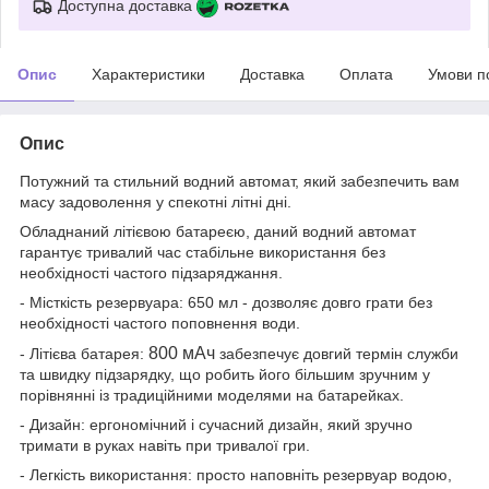
Доступна доставка
Опис
Характеристики
Доставка
Оплата
Умови п
Опис
Потужний та стильний водний автомат, який забезпечить вам
масу задоволення у спекотні літні дні.
Обладнаний літієвою батареєю, даний водний автомат
гарантує тривалий час стабільне використання без
необхідності частого підзаряджання.
- Місткість резервуара: 650 мл - дозволяє довго грати без
необхідності частого поповнення води.
800 мАч
- Літієва батарея:
забезпечує довгий термін служби
та швидку підзарядку, що робить його більшим зручним у
порівнянні із традиційними моделями на батарейках.
- Дизайн: ергономічний і сучасний дизайн, який зручно
тримати в руках навіть при тривалої гри.
- Легкість використання: просто наповніть резервуар водою,