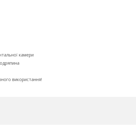
онтальної камери
подряпина
рного використання!