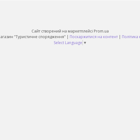
Сайт створений на маркетплейсі
Prom.ua
Daruy Інтернет Магазин "Туристичне спорядження" |
Поскаржитися на контент
|
Політика 
Select Language
▼