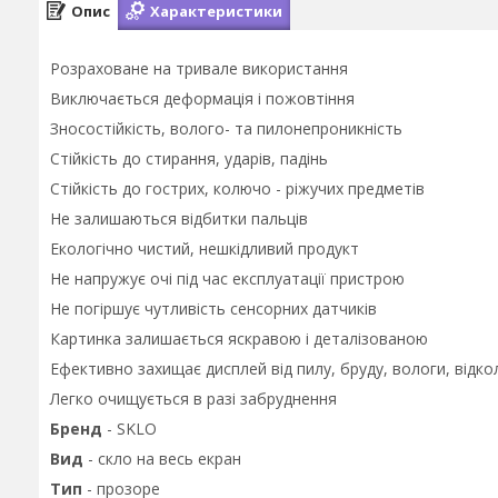
Опис
Характеристики
Розраховане на тривале використання
Виключається деформація і пожовтіння
Зносостійкість, волого- та пилонепроникність
Стійкість до стирання, ударів, падінь
Стійкість до гострих, колючо - ріжучих предметів
Не залишаються відбитки пальців
Екологічно чистий, нешкідливий продукт
Не напружує очі під час експлуатації пристрою
Не погіршує чутливість сенсорних датчиків
Картинка залишається яскравою і деталізованою
Ефективно захищає дисплей від пилу, бруду, вологи, відко
Легко очищується в разі забруднення
Бренд
- SKLO
Вид
- скло на весь екран
Тип
- прозоре