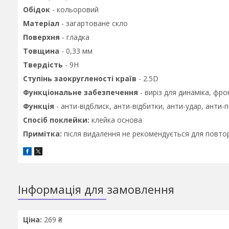
Обiдок
- кольоровий
Матеріал
- загартоване скло
Поверхня
- гладка
Товщина
- 0,33 мм
Твердість
- 9H
Ступінь заокругленості країв
- 2.5D
Функціональне забезпечення
- виріз для динаміка, фр
Функція
- анти-відблиск, анти-відбитки, анти-удар, анти-
Спосіб поклейки:
клейка основа
Примітка:
після видалення не рекомендується для повто
Інформація для замовлення
Ціна:
269 ₴