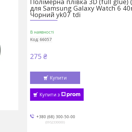
Полімерна плівка 3D (full glue) 
для Samsung Galaxy Watch 6 4
Чорний yk07 tdi
В наявності
Код:
66057
275 ₴
Купити
Купити з
+380 (68) 300-50-00
0952330000