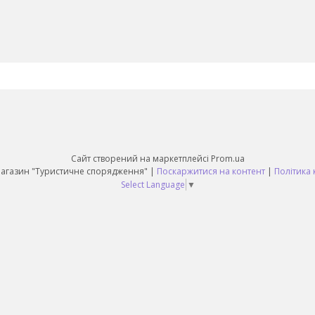
Сайт створений на маркетплейсі
Prom.ua
Daruy Інтернет Магазин "Туристичне спорядження" |
Поскаржитися на контент
|
Політика 
Select Language
▼