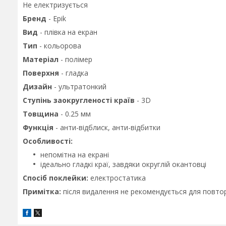
Не електризується
Бренд
- Epik
Вид
- плівка на екран
Тип
- кольорова
Матеріал
- полімер
Поверхня
- гладка
Дизайн
- ультратонкий
Ступінь заокругленості країв
- 3D
Товщина
- 0.25 мм
Функція
- анти-відблиск, анти-відбитки
Особливості:
непомітна на екрані
ідеально гладкі краї, завдяки округлій окантовці
Спосіб поклейки:
електростатика
Примітка:
після видалення не рекомендується для повто