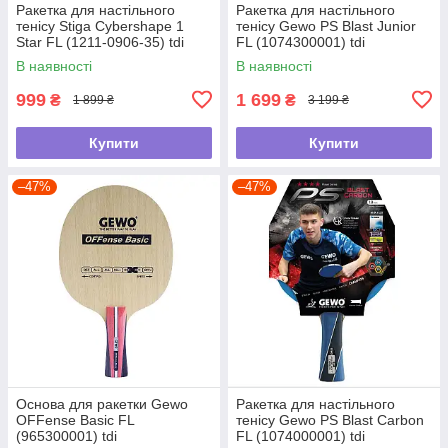
Ракетка для настільного
Ракетка для настільного
тенісу Stiga Cybershape 1
тенісу Gewo PS Blast Junior
Star FL (1211-0906-35) tdi
FL (1074300001) tdi
В наявності
В наявності
999
1 699
₴
₴
1 899 ₴
3 199 ₴
Купити
Купити
–47%
–47%
Основа для ракетки Gewo
Ракетка для настільного
OFFense Basic FL
тенісу Gewo PS Blast Carbon
(965300001) tdi
FL (1074000001) tdi