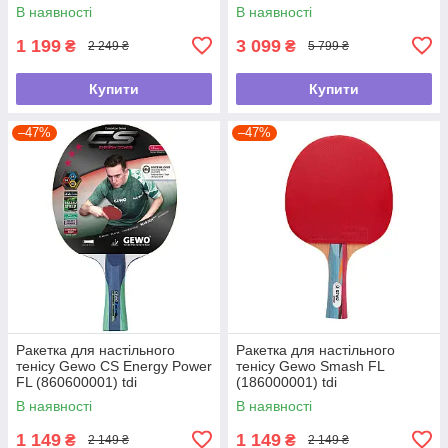
В наявності
В наявності
1 199
3 099
₴
₴
2 249 ₴
5 799 ₴
Купити
Купити
–47%
–47%
Ракетка для настільного
Ракетка для настільного
тенісу Gewo CS Energy Power
тенісу Gewo Smash FL
FL (860600001) tdi
(186000001) tdi
В наявності
В наявності
1 149
1 149
₴
₴
2 149 ₴
2 149 ₴