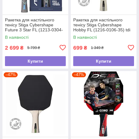
Ракетка для настільного
Ракетка для настільного
тенісу Stiga Cybershape
тенісу Stiga Cybershape
Future 3 Star FL (1213-0304-
Hobby FL (1216-0106-35) tdi
35) tdi
В наявності
В наявності
2 699
699
₴
₴
5 799 ₴
1 349 ₴
Купити
Купити
–47%
–47%