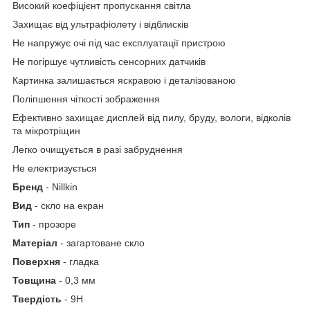
Високий коефіцієнт пропускання світла
Захищає від ультрафіолету і відблисків
Не напружує очі під час експлуатації пристрою
Не погіршує чутливість сенсорних датчиків
Картинка залишається яскравою і деталізованою
Поліпшення чіткості зображення
Ефективно захищає дисплей від пилу, бруду, вологи, відколів
та мікротріщин
Легко очищується в разі забруднення
Не електризується
Бренд
- Nillkin
Вид
- скло на екран
Тип
- прозоре
Матеріал
- загартоване скло
Поверхня
- гладка
Товщина
- 0,3 мм
Твердість
- 9H