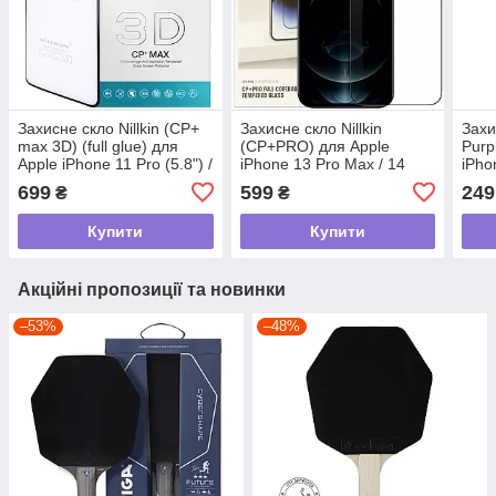
Захисне скло Nillkin (CP+
Захисне скло Nillkin
Захи
max 3D) (full glue) для
(CP+PRO) для Apple
Purp
Apple iPhone 11 Pro (5.8") /
iPhone 13 Pro Max / 14
iPho
X (5.8")/XS (5.8") Чорний
Plus (6.7") Чорний yk07 tdi
Max 
699
599
249
₴
₴
yk07 tdi
Купити
Купити
Акційні пропозиції та новинки
–53%
–48%