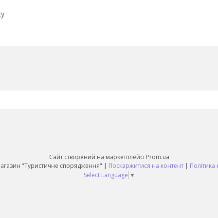
ку
Сайт створений на маркетплейсі
Prom.ua
Daruy Інтернет Магазин "Туристичне спорядження" |
Поскаржитися на контент
|
Політика 
Select Language
▼