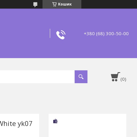
Кошик
+380 (68) 300-50-00
White yk07