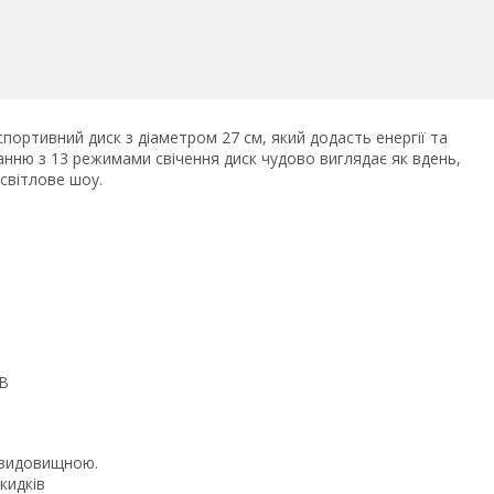
спортивний диск з діаметром 27 см, який додасть енергії та
ванню з 13 режимами свічення диск чудово виглядає як вдень,
світлове шоу.
SB
у видовищною.
кидків