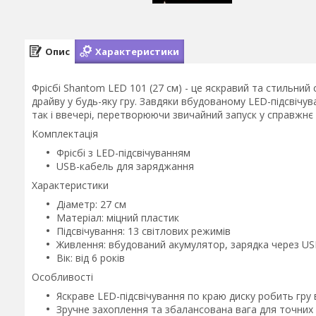
Опис
Характеристики
Фрісбі Shantom LED 101 (27 см) - це яскравий та стильний 
драйву у будь-яку гру. Завдяки вбудованому LED-підсвічу
так і ввечері, перетворюючи звичайний запуск у справжнє 
Комплектація
Фрісбі з LED-підсвічуванням
USB-кабель для заряджання
Характеристики
Діаметр: 27 см
Матеріал: міцний пластик
Підсвічування: 13 світлових режимів
Живлення: вбудований акумулятор, зарядка через U
Вік: від 6 років
Особливості
Яскраве LED-підсвічування по краю диску робить гр
Зручне захоплення та збалансована вага для точних 