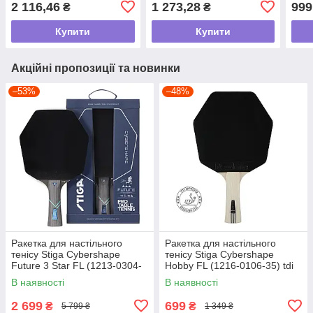
2 116,46
1 273,28
999
₴
₴
Купити
Купити
Акційні пропозиції та новинки
–53%
–48%
Ракетка для настільного
Ракетка для настільного
тенісу Stiga Cybershape
тенісу Stiga Cybershape
Future 3 Star FL (1213-0304-
Hobby FL (1216-0106-35) tdi
35) tdi
В наявності
В наявності
2 699
699
₴
₴
5 799 ₴
1 349 ₴