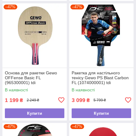
–47%
–47%
Основа для ракетки Gewo
Ракетка для настільного
OFFense Basic FL
тенісу Gewo PS Blast Carbon
(965300001) tdi
FL (1074000001) tdi
В наявності
В наявності
1 199
3 099
₴
₴
2 249 ₴
5 799 ₴
Купити
Купити
–47%
–47%