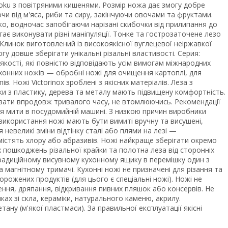
ntoku з повітряними кишенями. Розмір ножа дає змогу добре
чи від м'яса, риби та сиру, закінчуючи овочами та фруктами.
ко, водночас запобігаючи нарізані скибочки від прилипання до
гає виконувати різні маніпуляції. Тонке та гострозаточене лезо
 Клинок виготовлений із високоякісної вуглецевої неіржавкої
гу довше зберігати унікальні різальні властивості. Серия:
ї якості, які повністю відповідають усім вимогам міжнародних
кухонних ножів — обробні ножі для очищення картоплі, для
ів. Ножі Victorinox зроблені з якісних матеріалів. Леза з
чки з пластику, дерева та металу мають підвищену комфортність.
вати впродовж тривалого часу, не втомлюючись. Рекомендації
ься мити в посудомийній машині. З низкою причин виробники
використання ножі мають бути вимиті вручну та висушені,
 невеликі зміни відтінку сталі або плями на лезі —
містять хлору або абразивів. Ножі найкраще зберігати окремо
 пошкоджень різальної крайки та полотна леза від сторонніх
традиційному висувному кухонному ящику в перемішку один з
а магнітному тримачі. Кухонні ножі не призначені для різання та
орожених продуктів (для цього є спеціальні ножі). Ножі не
ення, дряпання, відкривання пивних пляшок або консервів. Не
ах зі скла, кераміки, натурального каменю, акрилу.
ну (м'якої пластмаси). За правильної експлуатації якісні