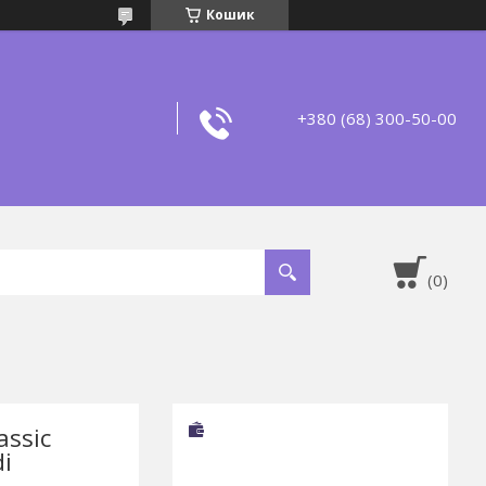
Кошик
+380 (68) 300-50-00
assic
i