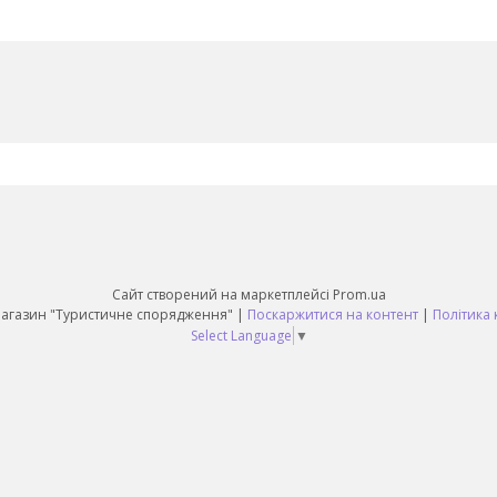
Сайт створений на маркетплейсі
Prom.ua
Daruy Інтернет Магазин "Туристичне спорядження" |
Поскаржитися на контент
|
Політика 
Select Language
▼