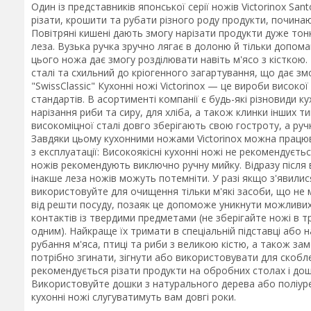
Один із представників японської серії ножів Victorinox Sa
різати, крошити та рубати різного роду продукти, починаю
Повітряні кишені дають змогу нарізати продукти дуже тон
леза. Вузька ручка зручно лягає в долоню й тільки допома
цього ножа дає змогу розділювати навіть м'ясо з кісткою.
сталі та схильний до кріогенного загартування, що дає змо
"SwissClassic" Кухонні ножі Victorinox — це вироби високо
стандартів. В асортименті компанії є будь-які різновиди 
нарізання риби та сиру, для хліба, а також клинки інших тип
високоміцної сталі довго зберігають свою гостроту, а ру
Завдяки цьому кухонними ножами Victorinox можна працю
з експлуатації: Високоякісні кухонні ножі не рекомендуєт
ножів рекомендують виключно ручну мийку. Відразу після 
інакше леза ножів можуть потемніти. У разі якщо з'явилися
використовуйте для очищення тільки м'які засоби, що не 
від решти посуду, позаяк це допоможе уникнути можливих
контактів із твердими предметами (не зберігайте ножі в 
одним). Найкраще їх тримати в спеціальній підставці або н
рубання м'яса, птиці та риби з великою кістю, а також зам
потрібно згинати, зігнути або використовувати для скобл
рекомендується різати продукти на обробних столах і дошк
Використовуйте дошки з натурального дерева або поліурета
кухонні ножі слугуватимуть вам довгі роки.