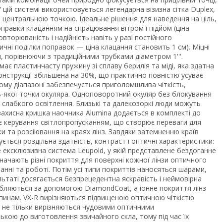
 цій системі використовується легендарна візизна сітка Duplex,
 центральною точкою. Ідеальне рішення для наведення на ціль,
оправки клацанням на спрацювання вітром і підйом (ціна
торюваність і надійність навіть у разі постійного
чні поділки поправок — ціна клацання становить 1 см). Міцні
я, порівнюючи з традиційними трубками діаметром 1'''.
 пластинчасту пружину зі сплаву берилія та міді, яка здатна
нструкції збільшена на 30%, що практично повністю усуває
ьому діапазоні забезпечується приголомшлива чіткість,
дь-якої точки окуляра. Одноповоротний окуляр без блокування
а слабкого освітлення. Близькі та далекозоркі люди можуть
захисна кришка наочника Alumina додається в комплекті до
 є керування світлопропусканням, що створює переваги для
ки та розсіювання на краях лінз. Завдяки затемненню країв
ується роздільна здатність, контраст і оптичні характеристики:
ексклюзивна система Leupold, у якій представлене бездоганне
начають різні покриття для поверхні кожної лінзи оптичного
нні та роботі. Потім усі типи покриттів наносяться шарами,
ьтаті досягається безпрецедентна яскравість і неймовірна
бробляються за допомогою DiamondCoat, а іонне покриття лінз
япинам. VX-R вирізняються підвищеною оптичною чіткістю
зи не тільки вирізняються чудовими оптичними
ькою до виготовлення звичайного скла, тому під час їх