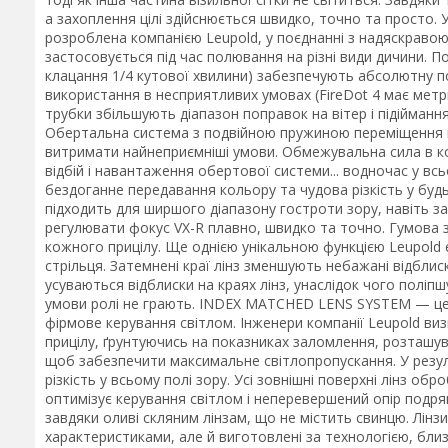
а захоплення цілі здійснюється швидко, точно та просто. У
розроблена компанією Leupold, у поєднанні з надяскравою
застосовується під час полювання на різні види дичини. П
клацання 1/4 кутової хвилини) забезпечують абсолютну пов
використання в несприятливих умовах (FireDot 4 має метри
трубки збільшують діапазон поправок на вітер і підійманн
Обертальна система з подвійною пружиною переміщення має
витримати найнеприємніші умови. Обмежувальна сила в ко
відбій і навантаження обертової системи... водночас у вс
бездоганне передавання кольору та чудова різкість у бу
підходить для ширшого діапазону гостроти зору, навіть з
регулювати фокус VX-R плавно, швидко та точно. Гумова 
кожного прицілу. Ще однією унікальною функцією Leupold
стрільця. Затемнені краї лінз зменшують небажані відблис
усуваються відблиски на краях лінз, унаслідок чого поліпш
умови ролі не грають. INDEX MATCHED LENS SYSTEM — це 
фірмове керування світлом. Інженери компанії Leupold виз
прицілу, ґрунтуючись на показниках заломлення, розташува
щоб забезпечити максимальне світлопропускання. У резул
різкість у всьому полі зору. Усі зовнішні поверхні лінз о
оптимізує керування світлом і неперевершений опір подр
завдяки оливі скляним лінзам, що не містить свинцю. Лін
характеристиками, але й виготовлені за технологією, близ