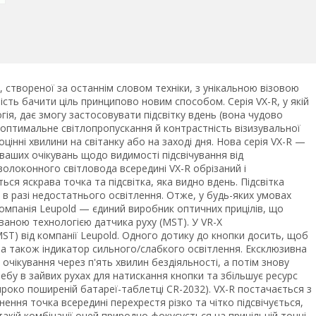
, створеної за останнім словом техніки, з унікальною візовою
ість бачити ціль принципово новим способом. Серія VX-R, у якій
я, дає змогу застосовувати підсвітку вдень (вона чудово
 оптимальне світлопропускання й контрастність візизувальної
інні хвилини на світанку або на заході дня. Нова серія VX-R —
 ваших очікувань щодо видимості підсвічування від
олоконного світловода всередині VX-R обрізаний і
ся яскрава точка та підсвітка, яка видно вдень. Підсвітка
і в разі недостатнього освітлення. Отже, у будь-яких умовах
Компанія Leupold — єдиний виробник оптичних прицілів, що
аною технологією датчика руху (MST). У VR-X
ST) від компанії Leupold. Одного дотику до кнопки досить, щоб
ті, а також індикатор сильного/слабкого освітлення. Ексклюзивна
очікування через п'ять хвилин бездіяльності, а потім знову
ребу в зайвих рухах для натискання кнопки та збільшує ресурс
роко поширеній батареї-таблетці CR-2032). VX-R постачається з
нення точка всередині перехрестя різко та чітко підсвічується,
 такій комбінації очей природно фокусується на прицільній точці,