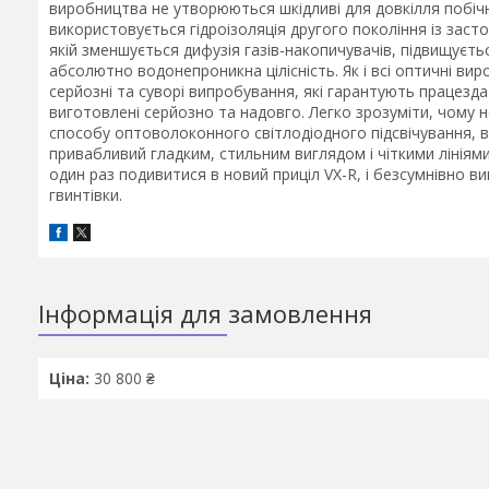
виробництва не утворюються шкідливі для довкілля побічні 
використовується гідроізоляція другого покоління із засто
якій зменшується дифузія газів-накопичувачів, підвищуєт
абсолютно водонепроникна цілісність. Як і всі оптичні ви
серйозні та суворі випробування, які гарантують працездат
виготовлені серйозно та надовго. Легко зрозуміти, чому 
способу оптоволоконного світлодіодного підсвічування, ви
привабливий гладким, стильним виглядом і чіткими лініями
один раз подивитися в новий приціл VX-R, і безсумнівно в
гвинтівки.
Інформація для замовлення
Ціна:
30 800 ₴