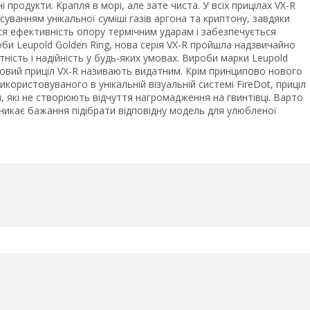
продукти. Крапля в морі, але зате чиста. У всіх прицілах VX-R
суванням унікальної суміші газів аргона та криптону, завдяки
ься ефективність опору термічним ударам і забезпечується
роби Leupold Golden Ring, нова серія VX-R пройшла надзвичайно
ність і надійність у будь-яких умовах. Вироби марки Leupold
новий приціл VX-R називають видатним. Крім принципово нового
користовуваного в унікальній візуальній системі FireDot, приціл
, які не створюють відчуття нагромадження на гвинтівці. Варто
иникає бажання підібрати відповідну модель для улюбленої