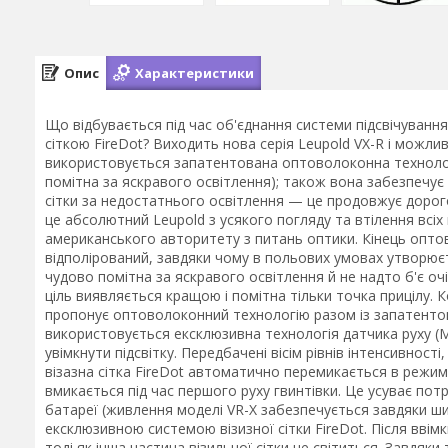
Опис
Характеристики
Що відбувається під час об'єднання системи підсвічування
сіткою FireDot? Виходить нова серія Leupold VX-R і можлив
використовується запатентована оптоволоконна технологі
помітна за яскравого освітлення); також вона забезпечує
сітки за недостатнього освітлення — це продовжує дорогоц
це абсолютний Leupold з усякого погляду та втілення всіх
американського авторитету з питань оптики. Кінець оптов
відполірований, завдяки чому в польових умовах утворюєть
чудово помітна за яскравого освітлення й не надто б'є оч
ціль виявляється кращою і помітна тільки точка прицілу. 
пропонує оптоволоконний технологію разом із запатентов
використовується ексклюзивна технологія датчика руху (M
увімкнути підсвітку. Передбачені вісім рівнів інтенсивнос
візазна сітка FireDot автоматично перемикається в режим 
вмикається під час першого руху гвинтівки. Це усуває пот
батареї (живлення моделі VR-X забезпечується завдяки ши
ексклюзивною системою візизної сітки FireDot. Після ввімк
тоді як інша частина візильної сітки не світиться. Завдяки