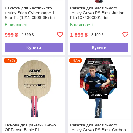
Ракетка для настільного
Ракетка для настільного
тенісу Stiga Cybershape 1
тенісу Gewo PS Blast Junior
Star FL (1211-0906-35) tdi
FL (1074300001) tdi
В наявності
В наявності
999
1 699
₴
₴
1 899 ₴
3 199 ₴
Купити
Купити
–47%
–47%
Основа для ракетки Gewo
Ракетка для настільного
OFFense Basic FL
тенісу Gewo PS Blast Carbon