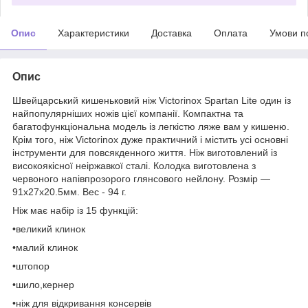
Опис
Характеристики
Доставка
Оплата
Умови п
Опис
Швейцарський кишеньковий ніж Victorinox Spartan Lite один із
найпопулярніших ножів цієї компанії. Компактна та
багатофункціональна модель із легкістю ляже вам у кишеню.
Крім того, ніж Victorinox дуже практичний і містить усі основні
інструменти для повсякденного життя. Ніж виготовлений із
високоякісної неіржавкої сталі. Колодка виготовлена з
червоного напівпрозорого глянсового нейлону. Розмір —
91x27x20.5мм. Вес - 94 г.
Ніж має набір із 15 функцій:
•великий клинок
•малий клинок
•штопор
•шило,кернер
•ніж для відкривання консервів