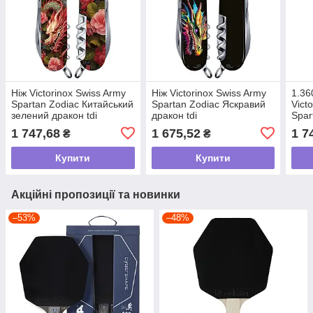
Ніж Victorinox Swiss Army
Ніж Victorinox Swiss Army
1.36
Spartan Zodiac Китайський
Spartan Zodiac Яскравий
Vict
зелений дракон tdi
дракон tdi
Spar
1 747,68
1 675,52
1 7
₴
₴
Купити
Купити
Акційні пропозиції та новинки
–53%
–48%