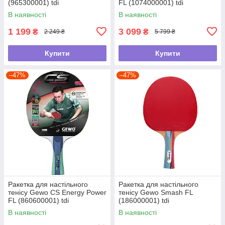
(965300001) tdi
FL (1074000001) tdi
В наявності
В наявності
1 199
3 099
₴
₴
2 249 ₴
5 799 ₴
Купити
Купити
–47%
–47%
Ракетка для настільного
Ракетка для настільного
тенісу Gewo CS Energy Power
тенісу Gewo Smash FL
FL (860600001) tdi
(186000001) tdi
В наявності
В наявності