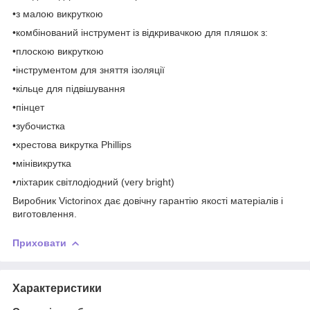
•з малою викруткою
•комбінований інструмент із відкривачкою для пляшок з:
•плоскою викруткою
•інструментом для зняття ізоляції
•кільце для підвішування
•пінцет
•зубочистка
•хрестова викрутка Phillips
•мінівикрутка
•ліхтарик світлодіодний (very bright)
Виробник Victorinox дає довічну гарантію якості матеріалів і
виготовлення.
Приховати
Характеристики