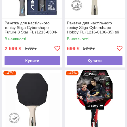
Ракетка для настільного
Ракетка для настільного
тенісу Stiga Cybershape
тенісу Stiga Cybershape
Future 3 Star FL (1213-0304-
Hobby FL (1216-0106-35) tdi
35) tdi
В наявності
В наявності
2 699
699
₴
₴
5 799 ₴
1 349 ₴
Купити
Купити
–47%
–47%