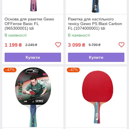
Основа для ракетки Gewo
Ракетка для настільного
OFFense Basic FL
тенісу Gewo PS Blast Carbon
(965300001) tdi
FL (1074000001) tdi
В наявності
В наявності
1 199
3 099
₴
₴
2 249 ₴
5 799 ₴
Купити
Купити
–47%
–47%