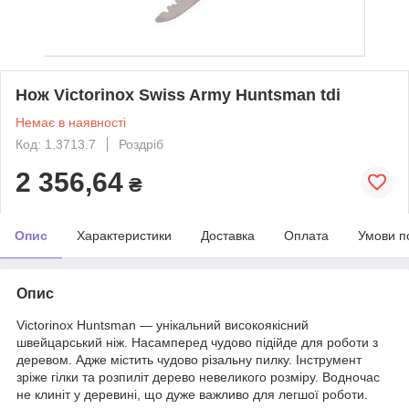
Нож Victorinox Swiss Army Huntsman tdi
Немає в наявності
Код: 1.3713.7
Роздріб
2 356,64
₴
Опис
Характеристики
Доставка
Оплата
Умови п
Опис
Victorinox Huntsman — унікальний високоякісний
швейцарський ніж. Насамперед чудово підійде для роботи з
деревом. Адже містить чудово різальну пилку. Інструмент
зріже гілки та розпиліт дерево невеликого розміру. Водночас
не клиніт у деревині, що дуже важливо для легшої роботи.