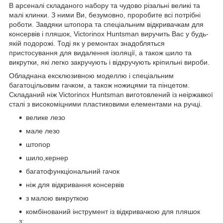
В арсеналі складаного набору та чудово різальні великі та
малі клинки. З ними Ви, безумовно, проробите всі потрібні
роботи. Завдяки штопора та спеціальним відкривачкам для
консервів і пляшок, Victorinox Huntsman виручить Вас у будь-
якій подорожі. Тоді як у ремонтах знадобляться
пристосування для видалення ізоляції, а також шило та
викрутки, які легко закручують і відкручують кріпильні вироби.
Обладнана ексклюзивною моделлю і спеціальним
багатоцільовим гачком, а також ножицями та пінцетом.
Складаний ніж Victorinox Huntsman виготовлений із неіржавкої
сталі з високоміцними пластиковими елементами на ручці.
велике лезо
мале лезо
штопор
шило,кернер
багатофункціональний гачок
ніж для відкривання консервів
з малою викруткою
комбінований інструмент із відкривачкою для пляшок
з: