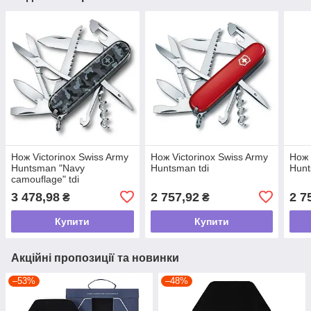
Нож Victorinox Swiss Army
Нож Victorinox Swiss Army
Нож 
Huntsman "Navy
Huntsman tdi
Hunt
camouflage" tdi
3 478,98
2 757,92
2 7
₴
₴
Купити
Купити
Акційні пропозиції та новинки
–53%
–48%