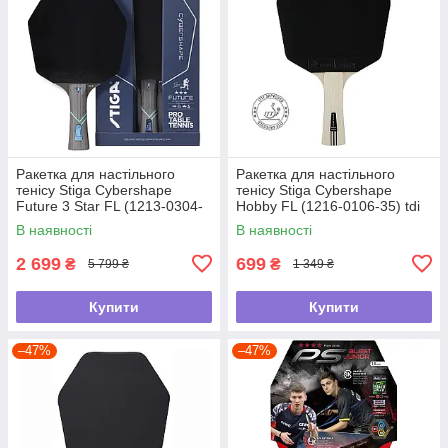
Ракетка для настільного
Ракетка для настільного
тенісу Stiga Cybershape
тенісу Stiga Cybershape
Future 3 Star FL (1213-0304-
Hobby FL (1216-0106-35) tdi
35) tdi
В наявності
В наявності
2 699
699
₴
₴
5 799 ₴
1 349 ₴
Купити
Купити
–47%
–47%