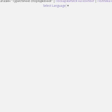
Daruy Інтернет Магазин "Туристичне спорядження" |
Поскаржитися на контент
|
Політика 
Select Language
▼