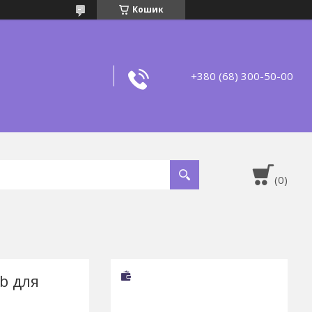
Кошик
+380 (68) 300-50-00
b для