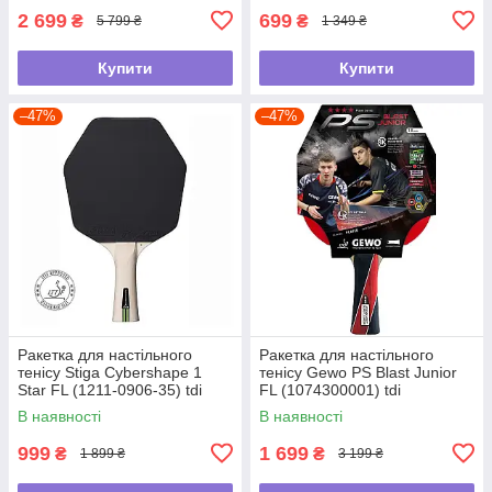
2 699
699
₴
₴
5 799 ₴
1 349 ₴
Купити
Купити
–47%
–47%
Ракетка для настільного
Ракетка для настільного
тенісу Stiga Cybershape 1
тенісу Gewo PS Blast Junior
Star FL (1211-0906-35) tdi
FL (1074300001) tdi
В наявності
В наявності
999
1 699
₴
₴
1 899 ₴
3 199 ₴