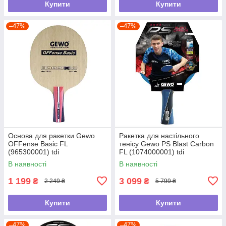
Купити
Купити
–47%
–47%
Основа для ракетки Gewo
Ракетка для настільного
OFFense Basic FL
тенісу Gewo PS Blast Carbon
(965300001) tdi
FL (1074000001) tdi
В наявності
В наявності
1 199
3 099
₴
₴
2 249 ₴
5 799 ₴
Купити
Купити
–47%
–47%