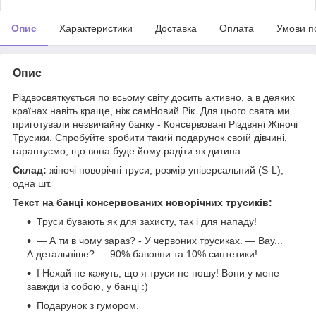
Опис
Характеристики
Доставка
Оплата
Умови п
Опис
Різдво
святкується по всьому світу досить активно, а в деяких
країнах навіть краще, ніж сам
Новий Рік. Для цього
свята ми
приготували незвичайну банку - Консервовані Різдвяні
Жіночі
Трусики. Спробуйте зробити такий подарунок своїй дівчині,
гарантуємо, що вона буде йому радіти як дитина.
Склад:
жіночі новорічні труси, розмір універсальний (S-L),
одна шт.
Текст на банці консервованиx новорічних трусиків:
Труси бувають як для захисту, так і для нападу!
— А ти в чому зараз? - У червоних трусиках. — Вау...
А детальніше? — 90% бавовни та 10% синтетики!
І Нехай не кажуть, що я труси не ношу! Вони у мене
завжди із собою, у банці :)
Подарунок з гумором.