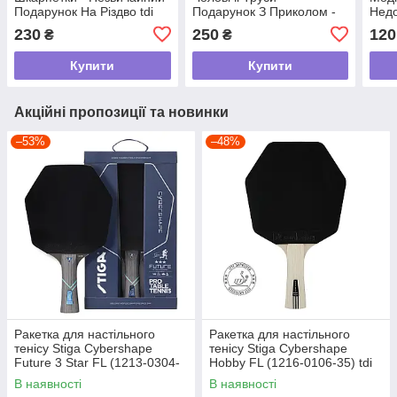
Подарунок На Різдво tdi
Подарунок З Приколом -
Недо
Подарунок Хлопцеві На
Дівч
230
250
120
₴
₴
Різдво tdi
Бере
Купити
Купити
Акційні пропозиції та новинки
–53%
–48%
Ракетка для настільного
Ракетка для настільного
тенісу Stiga Cybershape
тенісу Stiga Cybershape
Future 3 Star FL (1213-0304-
Hobby FL (1216-0106-35) tdi
35) tdi
В наявності
В наявності