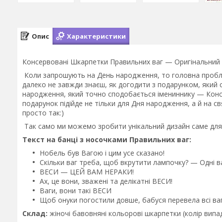
Опис
Характеристики
Консервовані Шкарпетки Правильних ваг — Оригінальний
Коли запрошують на День народження, то головна пробл
далеко не завжди знаєш, як догодити з подарунком, який
народження, який точно сподобається імениннику — Консе
подарунок підійде не тільки для Дня народження, а й на св
просто так:)
Так само ми можемо зробити унікальний дизайн саме для 
Текст на банці з носочками Правильних ваг:
Нобель був Вагою і цим усе сказано!
Скільки ваг треба, щоб вкрутити лампочку? — Одні ва
ВЕСИ — ЦЕЙ ВАМ НЕРАКИ!
Ах, це вони, зважені та делікатні ВЕСИ!
Ваги, вони такі ВЕСИ
Щоб онуки погостили довше, бабуся перевела всі ваги
Склад:
жіночі бавовняні кольорові шкарпетки (колір випад