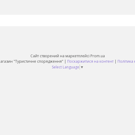
Сайт створений на маркетплейсі
Prom.ua
Daruy Інтернет Магазин "Туристичне спорядження" |
Поскаржитися на контент
|
Політика 
Select Language
▼