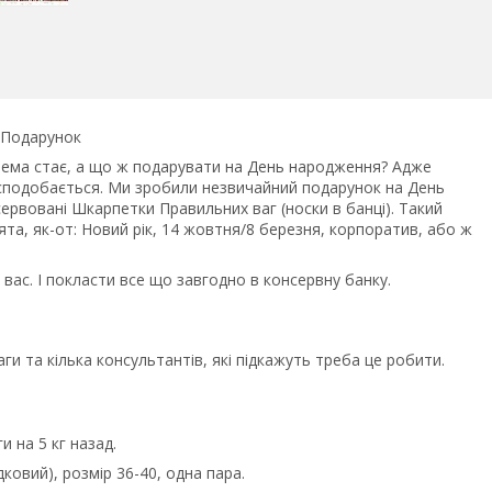
 Подарунок
ема стає, а що ж подарувати на День народження? Адже
 сподобається. Ми зробили незвичайний подарунок на День
рвовані Шкарпетки Правильних ваг (носки в банці). Такий
ята, як-от: Новий рік, 14 жовтня/8 березня, корпоратив, або ж
вас. І покласти все що завгодно в консервну банку.
ги та кілька консультантів, які підкажуть треба це робити.
 на 5 кг назад.
ковий), розмір 36-40, одна пара.