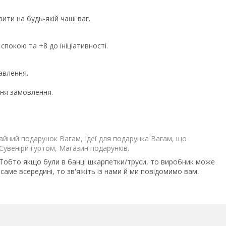
ити на будь-якій чаші ваг.
спокою та +8 до ініціативності.
авлення.
ння замовлення.
айний подарунок Вагам, Ідеї для подарунка Вагам, що
Сувеніри гуртом, Магазин подарунків.
 Тобто якщо були в банці шкарпетки/труси, то виробник може
саме всередині, то зв'яжіть із нами й ми повідомимо вам.