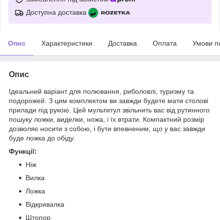
Доступна доставка
Опис
Характеристики
Доставка
Оплата
Умови п
Опис
Ідеальний варіант для полювання, риболовлі, туризму та
подорожей. З цим комплектом ви завжди будете мати столові
прилади під рукою. Цей мультитул звільнить вас від рутинного
пошуку ложки, виделки, ножа, і їх втрати. Компактний розмір
дозволяє носити з собою, і бути впевненим, що у вас завжди
буде ложка до обіду.
Функції:
Ніж
Вилка
Ложка
Відкривалка
Штопор