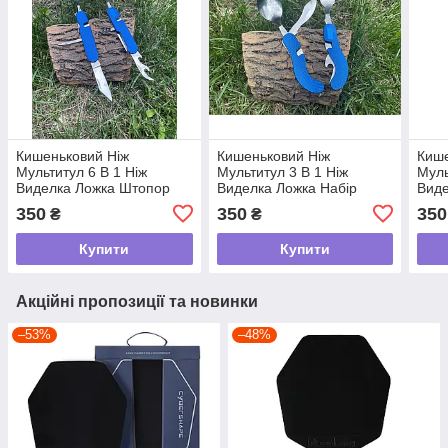
Кишеньковий Ніж
Кишеньковий Ніж
Кише
Мультитул 6 В 1 Ніж
Мультитул 3 В 1 Ніж
Муль
Виделка Ложка Штопор
Виделка Ложка Набір
Виде
Набір Складаних
Відкривачка Складаних
Відк
350
350
350
₴
₴
Столових Приладів tdi
Столових Приладів tdi
Стол
Купити
Купити
Акційні пропозиції та новинки
–53%
–48%