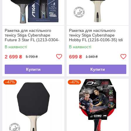
Ракетка для настільного
Ракетка для настільного
тенісу Stiga Cybershape
тенісу Stiga Cybershape
Future 3 Star FL (1213-0304-
Hobby FL (1216-0106-35) tdi
35) tdi
В наявності
В наявності
2 699
699
₴
₴
5 799 ₴
1 349 ₴
Купити
Купити
–47%
–47%