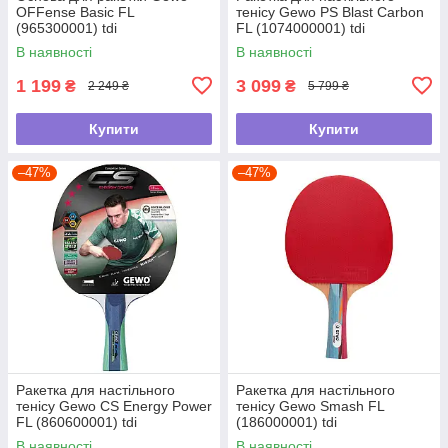
OFFense Basic FL
тенісу Gewo PS Blast Carbon
(965300001) tdi
FL (1074000001) tdi
В наявності
В наявності
1 199
3 099
₴
₴
2 249 ₴
5 799 ₴
Купити
Купити
–47%
–47%
Ракетка для настільного
Ракетка для настільного
тенісу Gewo CS Energy Power
тенісу Gewo Smash FL
FL (860600001) tdi
(186000001) tdi
В наявності
В наявності