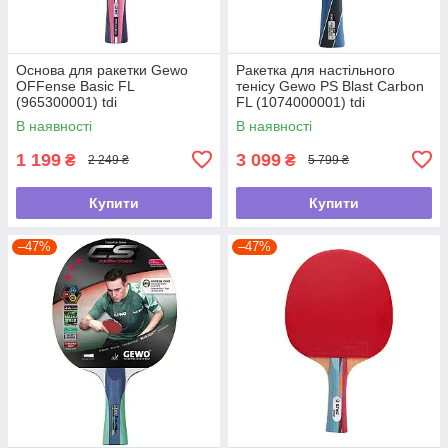
Основа для ракетки Gewo
Ракетка для настільного
OFFense Basic FL
тенісу Gewo PS Blast Carbon
(965300001) tdi
FL (1074000001) tdi
В наявності
В наявності
1 199
3 099
₴
₴
2 249 ₴
5 799 ₴
Купити
Купити
–47%
–47%