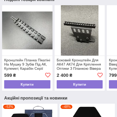
Кронштейн Планка Пікатіні
Боковий Кронштейн Для
Крон
На Мушку 9 Зубів Під АК,
АК47 АК74 Для Кріплення
Віве
Кулемет, Карабін Серії
Оптики З Планкою Вівера
Куле
Калашнікова tdi
Пікатіні Weaver Picatiny
Кала
599
2 400
799
₴
₴
Оригінал tdi
Купити
Купити
Акційні пропозиції та новинки
–53%
–48%