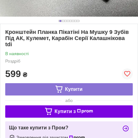
Кронштейн Планка Пікатіні На Мушку 9 Зубів
Під АК, Кулемет, Карабін Серії Калашнікова
tdi
В наявності
Роздріб
599
₴
Купити
або
Купити з
Що таке купити з Пром?
Замовлення під захистом