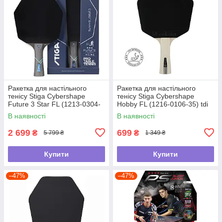
Ракетка для настільного
Ракетка для настільного
тенісу Stiga Cybershape
тенісу Stiga Cybershape
Future 3 Star FL (1213-0304-
Hobby FL (1216-0106-35) tdi
35) tdi
В наявності
В наявності
2 699
699
₴
₴
5 799 ₴
1 349 ₴
Купити
Купити
–47%
–47%