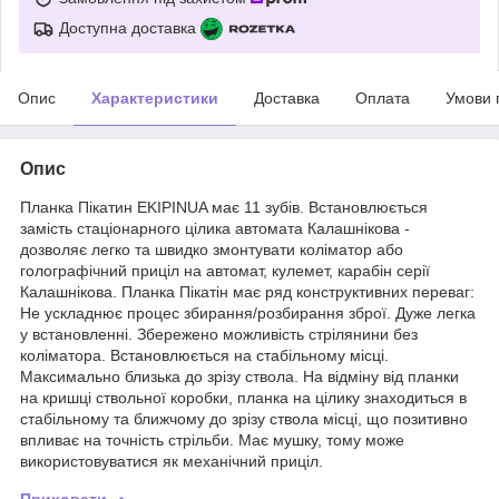
Доступна доставка
Опис
Характеристики
Доставка
Оплата
Умови 
Опис
Планка Пікатин EKIPINUA має 11 зубів. Встановлюється
замість стаціонарного цілика автомата Калашнікова -
дозволяє легко та швидко змонтувати коліматор або
голографічний приціл на автомат, кулемет, карабін серії
Калашнікова. Планка Пікатін має ряд конструктивних переваг:
Не ускладнює процес збирання/розбирання зброї. Дуже легка
у встановленні. Збережено можливість стрілянини без
коліматора. Встановлюється на стабільному місці.
Максимально близька до зрізу ствола. На відміну від планки
на кришці ствольної коробки, планка на цілику знаходиться в
стабільному та ближчому до зрізу ствола місці, що позитивно
впливає на точність стрільби. Має мушку, тому може
використовуватися як механічний приціл.
Приховати