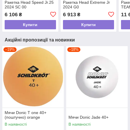
Ракетка Head Speed Jr.25
Ракетка Head Extreme Jr
Раке
2024 SC 00
2024 G0
TEA
6 106
6 913
11 
₴
₴
Купити
Купити
Акційні пропозиції та новинки
–19%
–18%
Мячи Donic T one 40+
(поштучно) orange
Мячи Donic Jade 40+
В наявності
В наявності