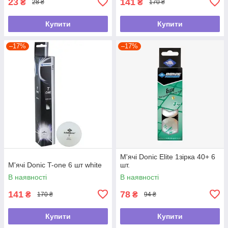
23
141
₴
₴
28 ₴
170 ₴
Купити
Купити
–17%
–17%
М'ячі Donic Elite 1зірка 40+ 6
М'ячі Donic T-one 6 шт white
шт.
В наявності
В наявності
141
78
₴
₴
170 ₴
94 ₴
Купити
Купити