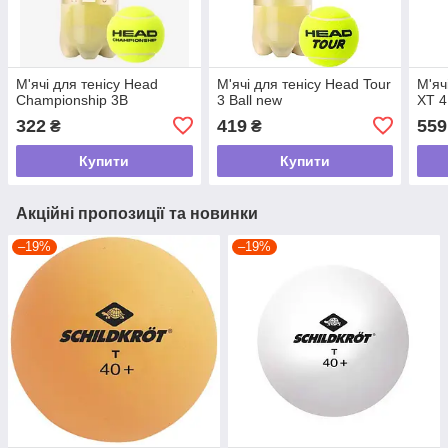
М'ячі для тенісу Head
М'ячі для тенісу Head Tour
М'яч
Championship 3B
3 Ball new
XT 4
322
419
559
₴
₴
Купити
Купити
Акційні пропозиції та новинки
–19%
–19%