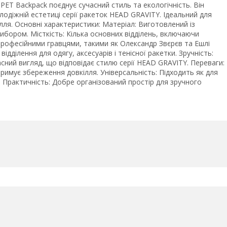
PET Backpack поєднує сучасний стиль та екологічність. Він
лодіжній естетиці серії ракеток HEAD GRAVITY. Ідеальний для
кілля. Основні характеристики: Матеріал: Виготовлений із
бором. Місткість: Кілька основних відділень, включаючи
 професійними гравцями, такими як Олександр Звєрєв та Ешлі
ідділення для одягу, аксесуарів і тенісної ракетки. Зручність:
сний вигляд, що відповідає стилю серії HEAD GRAVITY. Переваги:
римує збереження довкілля. Універсальність: Підходить як для
і. Практичність: Добре організований простір для зручного