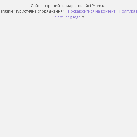
Сайт створений на маркетплейсі
Prom.ua
Daruy Інтернет Магазин "Туристичне спорядження" |
Поскаржитися на контент
|
Політика 
Select Language
▼