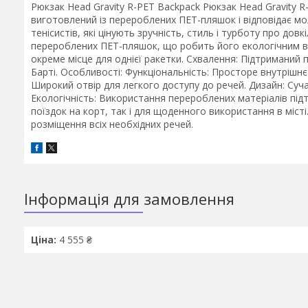
Рюкзак Head Gravity R-PET Backpack Рюкзак Head Gravity R-
виготовлений із перероблених ПЕТ-пляшок і відповідає мо
тенісистів, які цінують зручність, стиль і турботу про дов
перероблених ПЕТ-пляшок, що робить його екологічним ви
окреме місце для однієї ракетки. Схвалення: Підтриманий
Барті. Особливості: Функціональність: Просторе внутрішнє в
Широкий отвір для легкого доступу до речей. Дизайн: Суча
Екологічність: Використання перероблених матеріалів підт
поїздок на корт, так і для щоденного використання в міст
розміщення всіх необхідних речей.
Інформація для замовлення
Ціна:
4 555 ₴